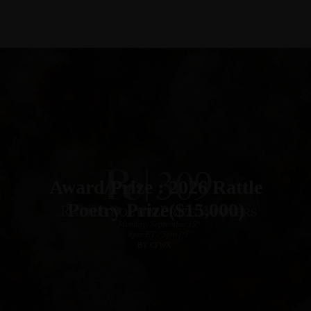
Award/Prize : 2026 Rattle
Poetry Prize($15,000)
BY CFWX