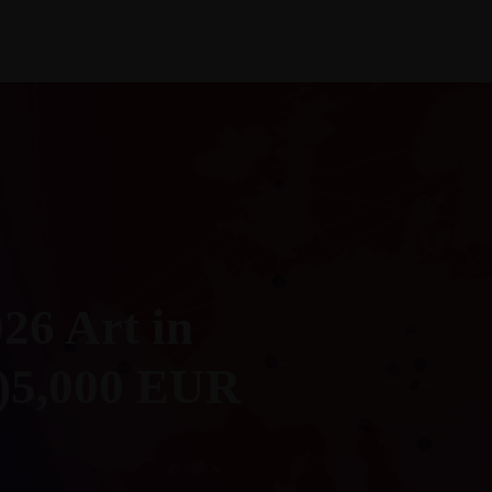
Follow Us
urefundingwatch.com
+216 55 345 103
026 Art in
a)5,000 EUR