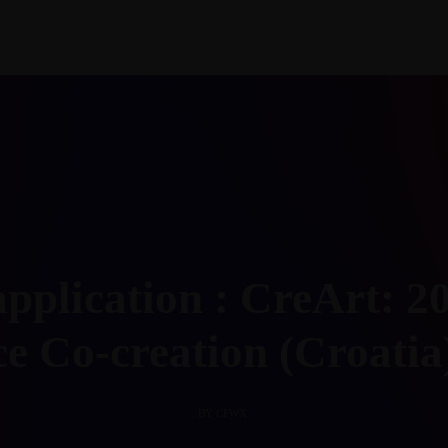
Info@cult
nfo Point
application : CreArt: 2
ce Co-creation (Croati
BY CFWX