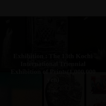
Exhibition : The 13th Kochi
International Triennial
Exhibition of Prints(1,000,000
yen)
BY CFWX