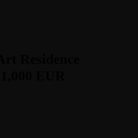
Follow Us
urefundingwatch.com
+216 55 345 103
Art Residence
)1,000 EUR