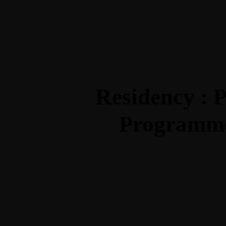
YOUR PARTNERS TO SUSTAINABILITY.
Residency : 
Home
E-Newsletter
Blog
Contact
Africa Mobility I
Programme