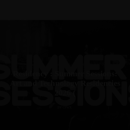
Residency : Summer Sessions:
Art and Technology Residencies
2026 (
BY CFWX