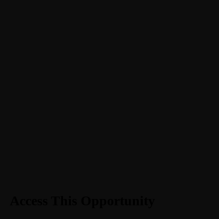
Exposition : l’exposition « Sans
titre »
BY CFWX
Access This Opportunity