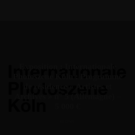
Exposition : Internationale
Photoszene Köln : Programme
de résidence « Artistes et
Archives » n° 5 (Allemagne) –
5 000 €
BY CFWX